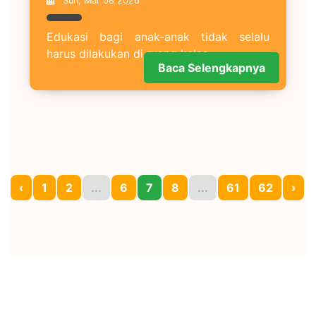
Sun, Mar 08 2026
Edukasi bagi anak-anak tidak selalu
harus dilakukan di ruang kelas.
Baca Selengkapnya
‹
1
2
...
6
7
8
...
61
62
›