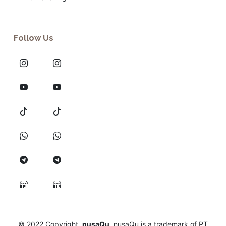
Follow Us
© 2022
Copyright
nusaQu
nusaQu is a trademark of PT