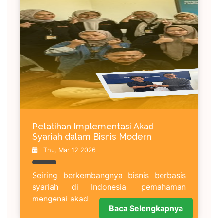
Pelatihan Implementasi Akad
Syariah dalam Bisnis Modern
Thu, Mar 12 2026
Seiring berkembangnya bisnis berbasis
syariah di Indonesia, pemahaman
mengenai akad
Baca Selengkapnya