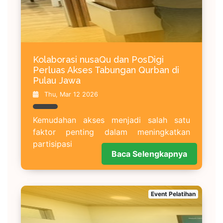
Kolaborasi nusaQu dan PosDigi
Perluas Akses Tabungan Qurban di
Pulau Jawa
Thu, Mar 12 2026
Kemudahan akses menjadi salah satu
faktor penting dalam meningkatkan
partisipasi
Baca Selengkapnya
Event Pelatihan