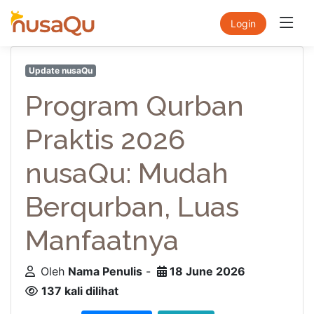
Login
Update nusaQu
Program Qurban
Praktis 2026
nusaQu: Mudah
Berqurban, Luas
Manfaatnya
Oleh
Nama Penulis
-
18 June 2026
137 kali dilihat