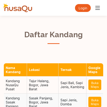
Login
Daftar Kandang
Nama
Google
Lokasi
Ternak
Kandang
Maps
Kandang
Tajur Halang,
Sapi Bali, Sapi
Buka
NusaQu
Bogor, Jawa
Jenis, Kambing
Maps
Pusat
Barat
Kandang
Sasak Panjang,
Sapi Jenis,
Buka
Sasak
Bogor, Jawa
Domba
Maps
Panjang
Barat