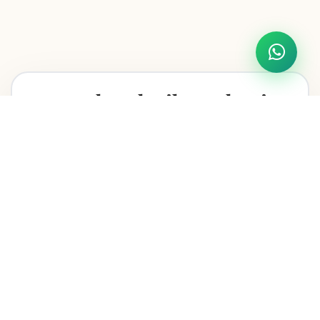
Pernah Gak Sih Ngalamin
Ini?
Mau beli hewan qurban tapi harganya mahal & tanpa
garansi.
Pengen banget qurban, tapi uang tabungan selalu aja
habis.