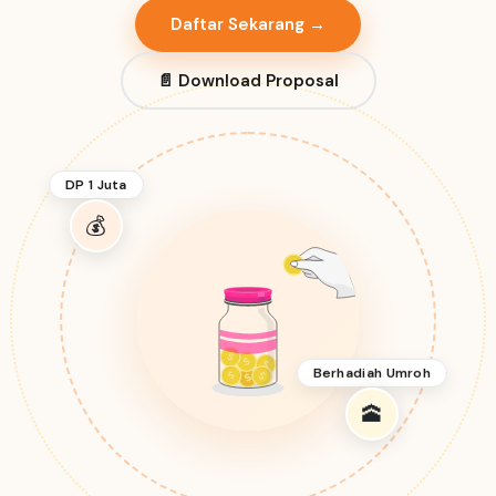
Daftar Sekarang →
📄 Download Proposal
DP 1 Juta
💰
Berhadiah Umroh
🕋