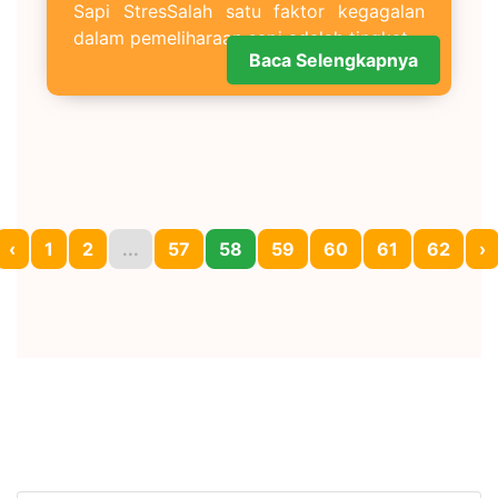
Sapi StresSalah satu faktor kegagalan
dalam pemeliharaan sapi adalah tingkat
Baca Selengkapnya
‹
1
2
...
57
58
59
60
61
62
›