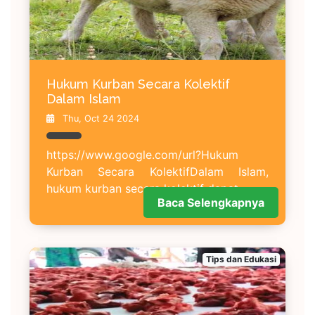
Hukum Kurban Secara Kolektif
Dalam Islam
Thu, Oct 24 2024
https://www.google.com/url?Hukum
Kurban Secara KolektifDalam Islam,
hukum kurban secara kolektif dapat
Baca Selengkapnya
Tips dan Edukasi