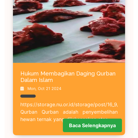
Hukum Membagikan Daging Qurban
Dalam Islam
Mon, Oct 21 2024
https://storage.nu.or.id/storage/post/16_9/big/
Qurban Qurban adalah penyembelihan
hewan ternak yang dilaksanakan atas
Baca Selengkapnya