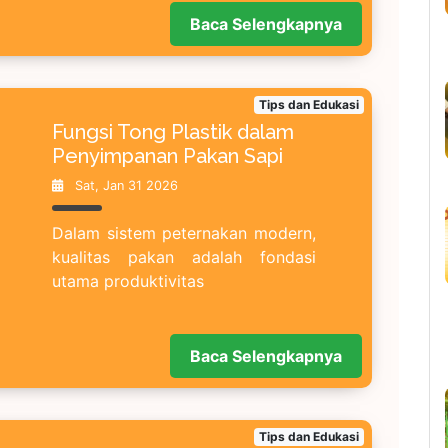
Baca Selengkapnya
Tips dan Edukasi
Fungsi Tong Plastik dalam
Penyimpanan Pakan Sapi
Sat, Jan 31 2026
Dalam sistem peternakan modern,
kualitas pakan adalah fondasi
utama produktivitas
Baca Selengkapnya
Tips dan Edukasi