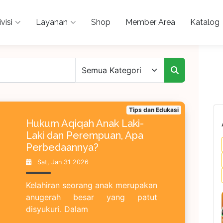
visi
Layanan
Shop
Member Area
Katalog
Tips dan Edukasi
Hukum Aqiqah Anak Laki-
Laki dan Perempuan, Apa
Perbedaannya?
Sat, Jan 31 2026
Kelahiran seorang anak merupakan
anugerah besar yang patut
disyukuri. Dalam