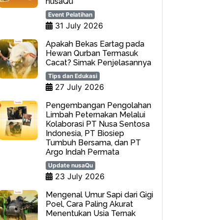
nusaQu
Event Pelatihan
31 July 2026
Apakah Bekas Eartag pada
Hewan Qurban Termasuk
Cacat? Simak Penjelasannya
Tips dan Edukasi
27 July 2026
Pengembangan Pengolahan
Limbah Peternakan Melalui
Kolaborasi PT Nusa Sentosa
Indonesia, PT Biosiep
Tumbuh Bersama, dan PT
Argo Indah Permata
Update nusaQu
23 July 2026
Mengenal Umur Sapi dari Gigi
Poel, Cara Paling Akurat
Menentukan Usia Ternak