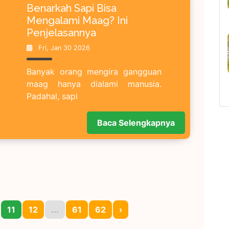
Benarkah Sapi Bisa
Mengalami Maag? Ini
Penjelasannya
Fri, Jan 30 2026
Banyak orang mengira gangguan
maag hanya dialami manusia.
Padahal, sapi
Baca Selengkapnya
11
12
...
61
62
›