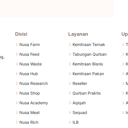
Divisi
Layanan
Up
Nusa Farm
Kemitraan Ternak
T
Nusa Feed
Tabungan Qurban
K
ng,
Nusa Waste
Kemitraan Bisnis
K
Nusa Hub
Kemitraan Pakan
A
Nusa Research
Reseller
M
Nusa Shop
Qurban Praktis
K
Nusa Academy
Aqiqah
A
Nusa Meat
Sequad
I
Nusa Rich
ILB