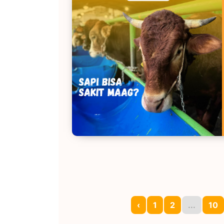
‹
1
2
...
10